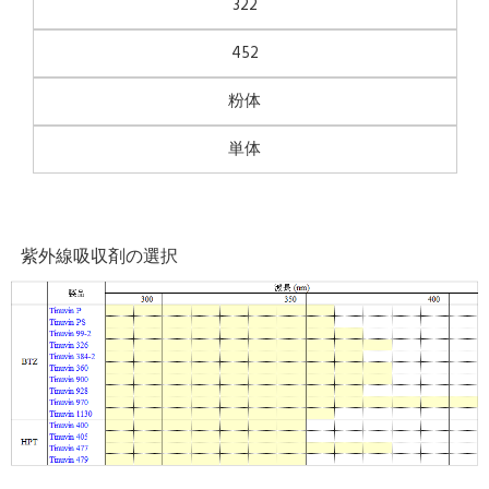
322
452
粉体
単体
紫外線吸収剤の選択