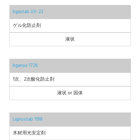
Irgastab UV-22
ゲル化防止剤
液状
Irganox 1726
1次、2次酸化防止剤
液状 or 固体
Lignostab 1198
木材用光安定剤