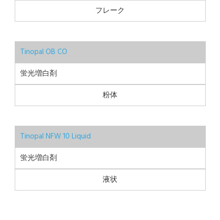
フレーク
Tinopal OB CO
蛍光増白剤
粉体
Tinopal NFW 10 Liquid
蛍光増白剤
液状