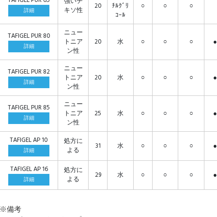
TAFIGEL PUR 65
強いチ
20
ﾁﾙｸﾞﾘ
○
○
○
キソ性
詳細
ｺｰﾙ
ニュー
TAFIGEL PUR 80
トニア
20
水
○
○
○
●
詳細
ン性
ニュー
TAFIGEL PUR 82
トニア
20
水
○
○
○
●
詳細
ン性
ニュー
TAFIGEL PUR 85
トニア
25
水
○
○
○
●
詳細
ン性
TAFIGEL AP 10
処方に
31
水
○
○
○
●
よる
詳細
TAFIGEL AP 16
処方に
29
水
○
○
○
●
よる
詳細
※備考