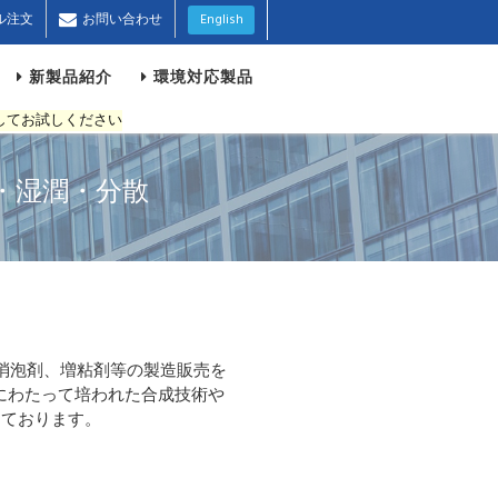
ル注文
お問い合わせ
English
新製品紹介
環境対応製品
更してお試しください
増粘・湿潤・分散
を置く消泡剤、増粘剤等の製造販売を
上にわたって培われた合成技術や
しております。