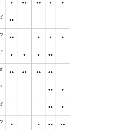
●
●●
●●
●
●
ざ
●●
づ
●●
●
●
●
い
ざ
●
●
●
●●
ざ
●●
●●
●●
●●
ざ
●●
●
ざ
●●
●
づ
●
●
●●
●●