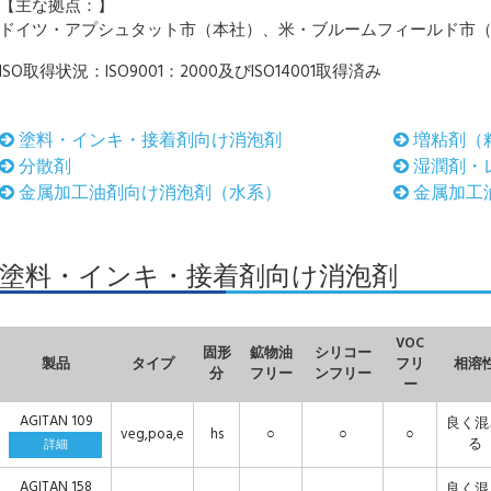
【主な拠点：】
ドイツ・アプシュタット市（本社）、米・ブルームフィールド市
リオレフィン（機能性添加剤）
ビ・エンプラ・スチレン・
ラストマー等
ISO取得状況：ISO9001：2000及びISO14001取得済み
塗料・インキ・接着剤向け消泡剤
増粘剤（
分散剤
湿潤剤・
金属加工油剤向け消泡剤（水系）
金属加工
久帯電防止剤
V硬化樹脂
分子量ポリオレフィン
リオレフィン系樹脂改質剤
リエチレングリコール
化剤
錆剤
系塗料用分散剤・調色改良剤
度指数向上剤
面活性剤
酸発生剤
泡剤
塗料・インキ・接着剤向け消泡剤
VOC
固形
鉱物油
シリコー
製品
タイプ
フリ
相溶
分
フリー
ンフリー
ー
AGITAN 109
良く混
veg,poa,e
hs
○
○
○
る
詳細
AGITAN 158
良く混