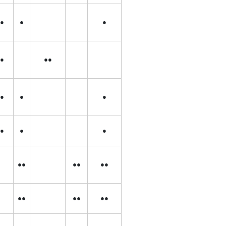
●
●
●
●
●●
●
●
●
●
●
●
●●
●●
●●
●●
●●
●●