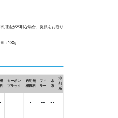
。御用途が不明な場合、提供をお断り
：100g
溶
機
カーボン
透明無
フィ
水
剤
料
ブラック
機顔料
ラー
系
系
●
●
●●
●●