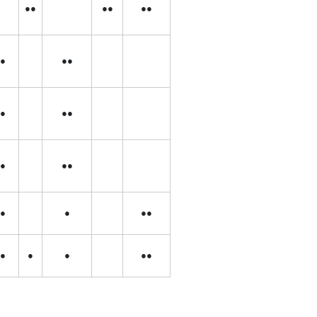
●●
●●
●●
●
●●
●
●●
●
●●
●
●
●●
●
●
●
●●