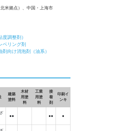
（北米拠点）、中国・上海市
粘度調整剤）
レベリング剤
油剤向け消泡剤（油系）
木材
工業
接
建築
印刷イ
性
用塗
用塗
着
塗料
ンキ
料
料
剤
ざ
●●
●●
●
ざ