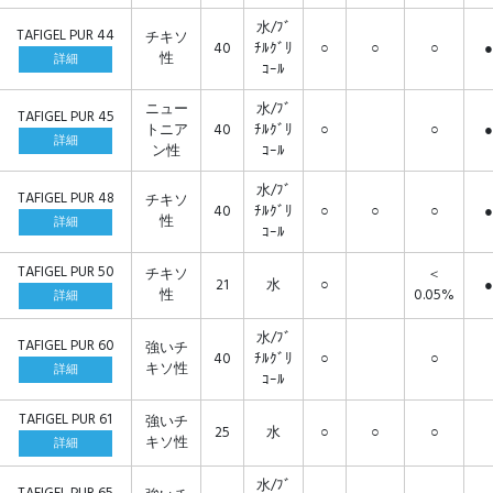
水/ﾌﾞ
TAFIGEL PUR 44
チキソ
40
ﾁﾙｸﾞﾘ
○
○
○
●
性
詳細
ｺｰﾙ
ニュー
水/ﾌﾞ
TAFIGEL PUR 45
トニア
40
ﾁﾙｸﾞﾘ
○
○
●
詳細
ン性
ｺｰﾙ
水/ﾌﾞ
TAFIGEL PUR 48
チキソ
40
ﾁﾙｸﾞﾘ
○
○
○
●
性
詳細
ｺｰﾙ
TAFIGEL PUR 50
チキソ
＜
21
水
○
●
性
0.05%
詳細
水/ﾌﾞ
TAFIGEL PUR 60
強いチ
40
ﾁﾙｸﾞﾘ
○
○
キソ性
詳細
ｺｰﾙ
TAFIGEL PUR 61
強いチ
25
水
○
○
○
キソ性
詳細
水/ﾌﾞ