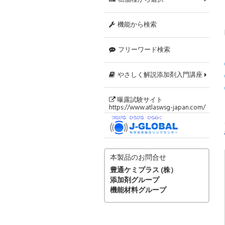
機能から検索
ポ
塩
エ
フリーワード検索
やさしく解説添加剤入門講座
曝露試験サイト
永
U
低
ポ
ポ
乳
防
水
粘
界
光
消
https://www.atlaswsg-japan.com/
本製品のお問合せ
豊通ケミプラス (株）
添加剤グループ
機能材料グループ