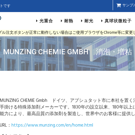
サンプ
トです
光重合
耐熱
耐光
真球状微粒子
※サンプル注文ボタンが正常に動作しない場合はご使用ブラウザをChrome等に変
MUNZING CHEMIE GMBH 消泡・
MUNZING CHEMIE Gmbh ドイツ、アプシュタット市に本社
手掛ける特殊添加剤メーカーです。1830年の設立以来、180年以
能力により、最高品質の添加剤を製造し、世界中のお客様に提供
URL：
https://www.munzing.com/en/home.html