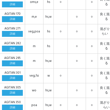
oms,e
hs
○
○
る
詳細
AGITAN 170
良く混
m,e
hs,w
○
○
る
詳細
AGITAN 271
混ざり
veg,poa
hs
○
○
○
ら
詳細
AGITAN 282
良く混
m
hs
○
○
る
詳細
AGITAN 295
良く混
m
hs,w
○
○
る
詳細
AGITAN 301
良く混
veg,fsi
w
○
○
る
詳細
AGITAN 305
良く混
wo
hs,w
○
○
る
詳細
AGITAN 350
混ざり
poa
hs,w
○
○
○
らい
詳細