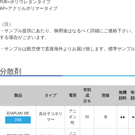
PUR=ポリウレタンタイプ
AP=アクリルポリマータイプ
（注）
・サンプル提供にあたり、御用途はなるべく詳細にご連絡下さい
する場合がございます。
・サンプルは航空便で直接海外よりお届け致します。標準サンプル量
分散剤
有効
無機
有
製品
タイプ
電荷
成
溶媒
顔料
顔
分％
アニ
EDAPLAN 395
高分子コポリ
オン
30
水
●●
●
マー
詳細
性
ノニ