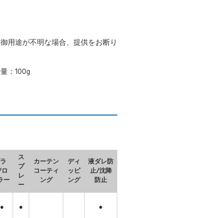
。御用途が不明な場合、提供をお断り
：100g
ス
ラ
カーテン
ディ
液ダレ防
プ
/ロ
コーティ
ッピ
止/沈降
レ
ラー
ング
ング
防止
ー
●
●
●