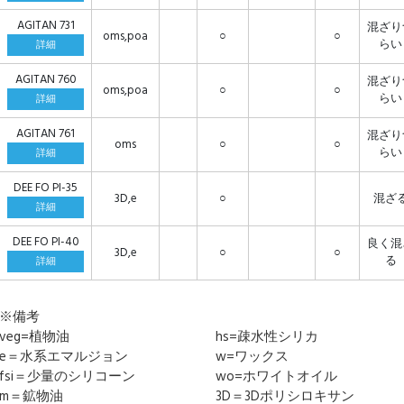
AGITAN 731
混ざり
oms,poa
○
○
らい
詳細
AGITAN 760
混ざり
oms,poa
○
○
らい
詳細
AGITAN 761
混ざり
oms
○
○
らい
詳細
DEE FO PI-35
3D,e
○
混ざ
詳細
DEE FO PI-40
良く混
3D,e
○
○
る
詳細
※備考
veg=植物油
hs=疎水性シリカ
e＝水系エマルジョン
w=ワックス
fsi＝少量のシリコーン
wo=ホワイトオイル
m＝鉱物油
3D＝3Dポリシロキサン