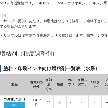
oms＝有機変性ポリシロキサン
poa＝ポリオキシアルキレン系
（注）
・サンプル提供にあたり、御用途はなるべく詳細にご連絡下さい
する場合がございます。
・サンプルは航空便で直接海外よりお届け致します。標準サンプル量
増粘剤（粘度調整剤）
塗料・印刷インキ向け増粘剤一覧表（水系）
有効
VOC
有機ス
ブ
増粘剤の
APEフ
製品
成
溶媒
フリ
ズフリ
シ
特性
リー
分％
ー
ー
ー
TAFIGEL PUR 41
チキソ
20
水
○
○
○
●
性
詳細